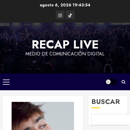
Saltar
agosto 6, 2026
19:43:55
al
Instagram
TikTok
contenido
RECAP LIVE
MEDIO DE COMUNICACIÓN DIGITAL
Menú
principal
BUSCAR