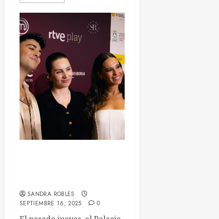
La estela naranja de un
estreno inolvidable en
el FesTVal
SANDRA ROBLES
SEPTIEMBRE 16, 2025
0