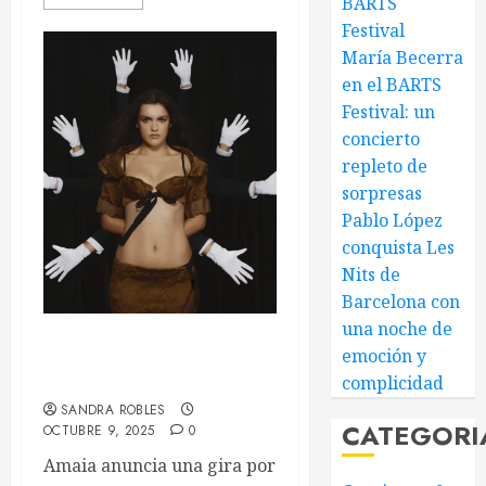
BARTS
Festival
María Becerra
en el BARTS
Festival: un
concierto
repleto de
sorpresas
Pablo López
conquista Les
Nits de
Barcelona con
una noche de
emoción y
Amaia se va de gira por
grandes arenas
complicidad
SANDRA ROBLES
CATEGORI
OCTUBRE 9, 2025
0
Amaia anuncia una gira por