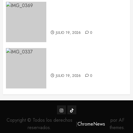
Pablo López conquista Les Nits
de Barcelona con una noche de
emoción y complicidad
JULIO 19, 2026
0
Feid tiñe de verde el Palau Sant
Jordi con su ‘FALXO Tour’
JULIO 19, 2026
0
Instagram
TikTok
Copyright © Todos los derechos
por AF
|
ChromeNews
reservados.
themes.