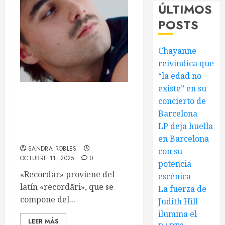
ÚLTIMOS
POSTS
Chayanne
reivindica que
“la edad no
existe” en su
concierto de
«Nuevos Recuerdos», el
nuevo single de Martin: un
Barcelona
puente entre nostalgia y
LP deja huella
renovación
en Barcelona
SANDRA ROBLES
con su
OCTUBRE 11, 2025
0
potencia
«Recordar» proviene del
escénica
latín «recordāri», que se
La fuerza de
compone del...
Judith Hill
ilumina el
LEER MÁS