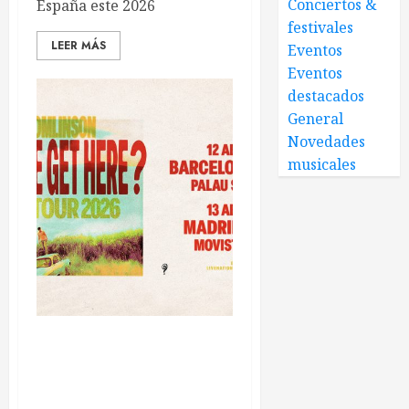
Conciertos &
España este 2026
festivales
LEER MÁS
Eventos
Eventos
destacados
General
Novedades
musicales
LOUIS TOMLINSON
RESUCITA SU ENERGÍA
POP-ROCK CON