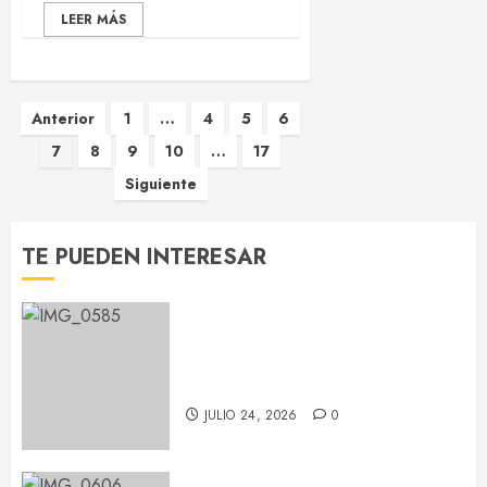
LEER MÁS
Paginación
Anterior
1
…
4
5
6
7
8
9
10
…
17
de
Siguiente
entradas
TE PUEDEN INTERESAR
Chayanne reivindica que “la
edad no existe” en su concierto
de Barcelona
JULIO 24, 2026
0