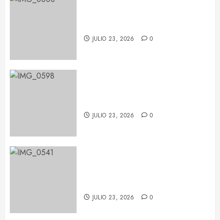
LP deja huella en Barcelona con
su potencia escénica
JULIO 23, 2026
0
La fuerza de Judith Hill ilumina el
BARTS Festival
JULIO 23, 2026
0
María Becerra en el BARTS
Festival: un concierto repleto de
sorpresas
JULIO 23, 2026
0