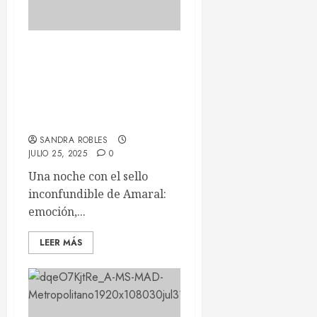
Amaral vuelve a brillar en el
Movistar Arena de Madrid:
la vida no siempre es dulce,
pero la noche fue pura
magia
SANDRA ROBLES
JULIO 25, 2025
0
Una noche con el sello
inconfundible de Amaral:
emoción,...
LEER MÁS