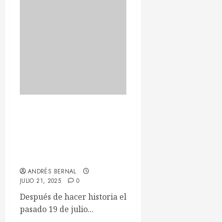
Aitana se prepara para
conquistar Madrid: el
Estadio Metropolitano,
próximo destino de su gran
gira de estadios
ANDRÉS BERNAL
JULIO 21, 2025
0
Después de hacer historia el
pasado 19 de julio...