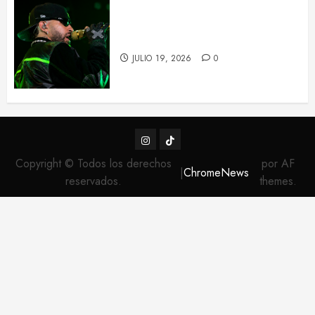
Feid tiñe de verde el Palau Sant
Jordi con su ‘FALXO Tour’
JULIO 19, 2026
0
Instagram
TikTok
Copyright © Todos los derechos
por AF
|
ChromeNews
reservados.
themes.