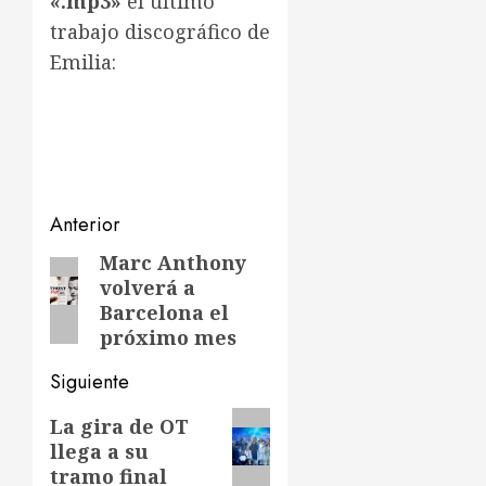
«.mp3»
el último
trabajo discográfico de
Emilia:
Navegación
Anterior
de
Marc Anthony
Entrada
volverá a
anterior:
entradas
Barcelona el
próximo mes
Siguiente
Siguiente
La gira de OT
llega a su
entrada:
tramo final