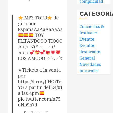
complicidad
CATEGORI
.MP3 TOUR
de
gira por
Conciertos &
EspañaAaAaAaAaAa
festivales
TOY
Eventos
FLIPANDOOO TIOOO
Eventos
♬♪♫ ヾ(*・。・)ﾉ
destacados
♬♪♫
LOS AMOOO ♡´･ᴗ･`♡
General
Novedades
★Tickets a la venta
musicales
por
https://t.co/yJiHGiTc
YG
a partir del 24/01
a las 4pm
pic.twitter.com/n75
oNb9a7d