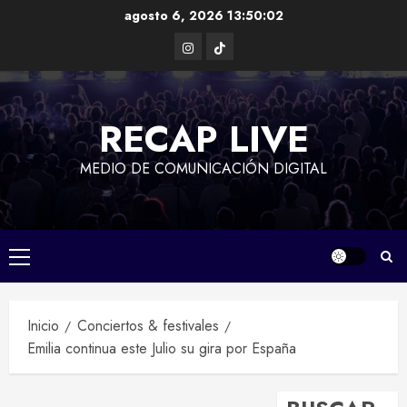
Saltar
agosto 6, 2026
13:50:02
al
Instagram
TikTok
contenido
RECAP LIVE
MEDIO DE COMUNICACIÓN DIGITAL
Menú
principal
Inicio
Conciertos & festivales
Emilia continua este Julio su gira por España