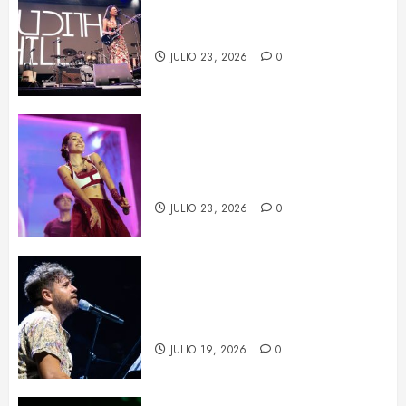
La fuerza de Judith Hill ilumina el
BARTS Festival
JULIO 23, 2026
0
María Becerra en el BARTS
Festival: un concierto repleto de
sorpresas
JULIO 23, 2026
0
Pablo López conquista Les Nits
de Barcelona con una noche de
emoción y complicidad
JULIO 19, 2026
0