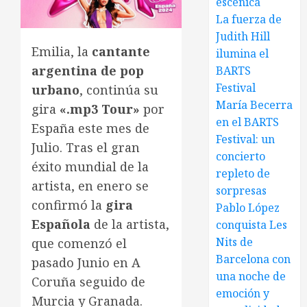
escénica
La fuerza de
Judith Hill
Emilia, la
cantante
ilumina el
argentina de pop
BARTS
Festival
urbano
, continúa su
María Becerra
gira
«.mp3 Tour»
por
en el BARTS
España este mes de
Festival: un
Julio. Tras el gran
concierto
éxito mundial de la
repleto de
artista, en enero se
sorpresas
confirmó la
gira
Pablo López
Española
de la artista,
conquista Les
Nits de
que comenzó el
Barcelona con
pasado Junio en A
una noche de
Coruña seguido de
emoción y
Murcia y Granada.