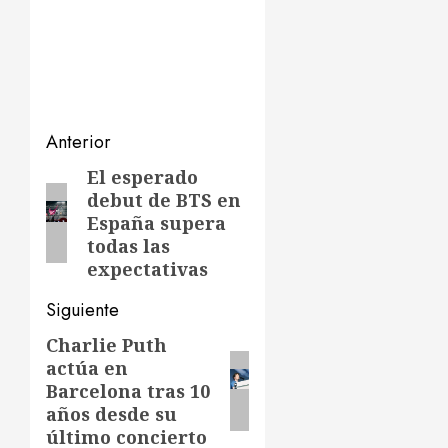
Navegación
Anterior
de
El esperado
Entrada
debut de BTS en
anterior:
entradas
España supera
todas las
expectativas
Siguiente
Charlie Puth
Siguiente
actúa en
entrada:
Barcelona tras 10
años desde su
último concierto