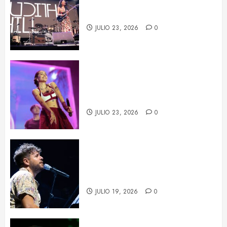
La fuerza de Judith Hill ilumina el
BARTS Festival
JULIO 23, 2026
0
María Becerra en el BARTS
Festival: un concierto repleto de
sorpresas
JULIO 23, 2026
0
Pablo López conquista Les Nits
de Barcelona con una noche de
emoción y complicidad
JULIO 19, 2026
0