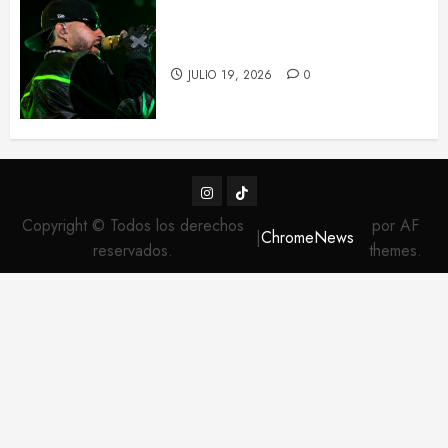
Feid tiñe de verde el Palau Sant
Jordi con su ‘FALXO Tour’
JULIO 19, 2026
0
Instagram
TikTok
Copyright © Todos los derechos
por AF
|
ChromeNews
reservados.
themes.