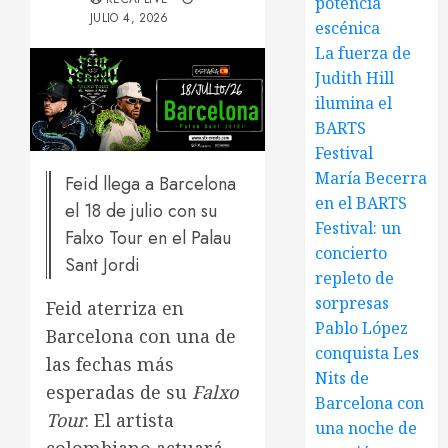
potencia
JULIO 4, 2026
escénica
La fuerza de
Judith Hill
ilumina el
BARTS
Festival
María Becerra
Feid llega a Barcelona
en el BARTS
el 18 de julio con su
Festival: un
Falxo Tour en el Palau
concierto
Sant Jordi
repleto de
sorpresas
Feid aterriza en
Pablo López
Barcelona con una de
conquista Les
las fechas más
Nits de
esperadas de su
Falxo
Barcelona con
Tour
. El artista
una noche de
colombiano actuará