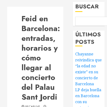
BUSCAR
Feid en
Barcelona:
ÚLTIMOS
entradas,
POSTS
horarios y
Chayanne
cómo
reivindica que
llegar al
“la edad no
existe” en su
concierto
concierto de
Barcelona
del Palau
LP deja huella
Sant Jordi
en Barcelona
con su
RECAPLIVE