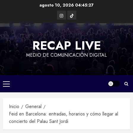
Saltar
agosto 10, 2026
04:45:28
al
Instagram
TikTok
contenido
RECAP LIVE
MEDIO DE COMUNICACIÓN DIGITAL
Menú
principal
Inicio
General
Feid en Barcelona: entradas, horarios y cómo llegar al
concierto del Palau Sant Jordi