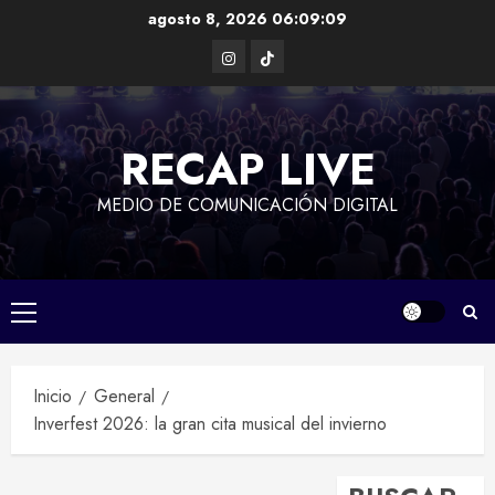
Saltar
agosto 8, 2026
06:09:10
al
Instagram
TikTok
contenido
RECAP LIVE
MEDIO DE COMUNICACIÓN DIGITAL
Menú
principal
Inicio
General
Inverfest 2026: la gran cita musical del invierno