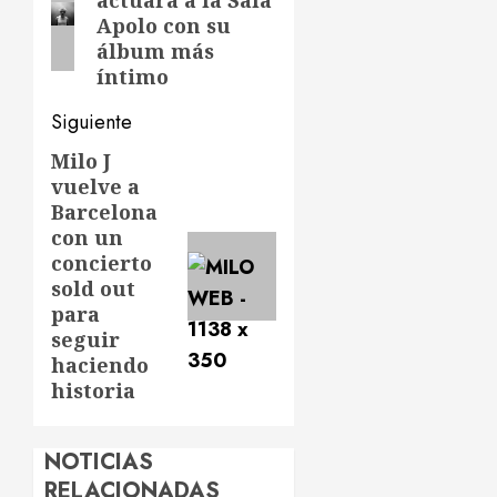
actuará a la Sala
anterior:
entradas
Apolo con su
álbum más
íntimo
Siguiente
Milo J
Siguiente
vuelve a
entrada:
Barcelona
con un
concierto
sold out
para
seguir
haciendo
historia
NOTICIAS
RELACIONADAS