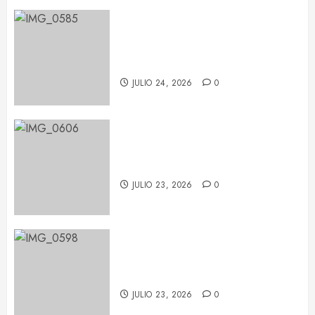
Chayanne reivindica que “la
edad no existe” en su concierto
de Barcelona
JULIO 24, 2026
0
LP deja huella en Barcelona con
su potencia escénica
JULIO 23, 2026
0
La fuerza de Judith Hill ilumina el
BARTS Festival
JULIO 23, 2026
0