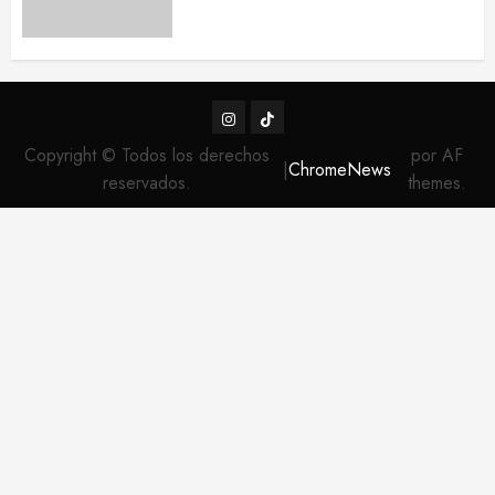
Instagram
TikTok
Copyright © Todos los derechos
por AF
|
ChromeNews
reservados.
themes.