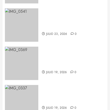
María Becerra en el BARTS
Festival: un concierto repleto de
sorpresas
JULIO 23, 2026
0
Pablo López conquista Les Nits
de Barcelona con una noche de
emoción y complicidad
JULIO 19, 2026
0
Feid tiñe de verde el Palau Sant
Jordi con su ‘FALXO Tour’
JULIO 19, 2026
0