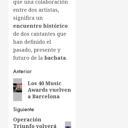
que una colaboración
entre dos artistas,
significa un
encuentro histórico
de dos cantantes que
han definido el
pasado, presente y
futuro de la
bachata
.
Navegación
Anterior
de
Entrada
Los 40 Music
Awards vuelven
anterior:
entradas
a Barcelona
Siguiente
Operación
Siguiente
Triunfo volverá