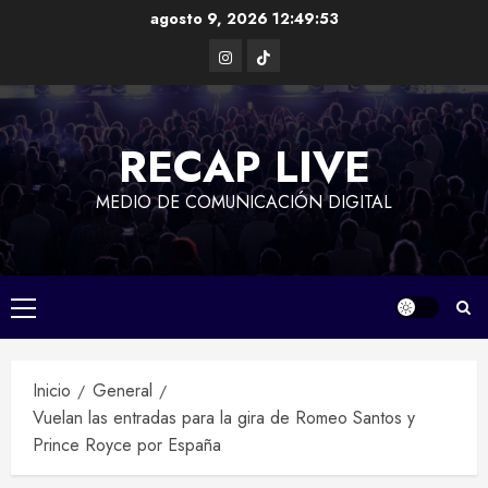
Saltar
agosto 9, 2026
12:49:53
al
Instagram
TikTok
contenido
RECAP LIVE
MEDIO DE COMUNICACIÓN DIGITAL
Menú
principal
Inicio
General
Vuelan las entradas para la gira de Romeo Santos y
Prince Royce por España