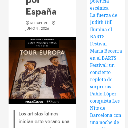
potencia
España
escénica
La fuerza de
Judith Hill
RECAPLIVE
JUNIO 9, 2026
ilumina el
BARTS
Festival
María Becerra
en el BARTS
Festival: un
concierto
repleto de
sorpresas
Pablo López
conquista Les
Nits de
Los artistas latinos
Barcelona con
inician este verano una
una noche de