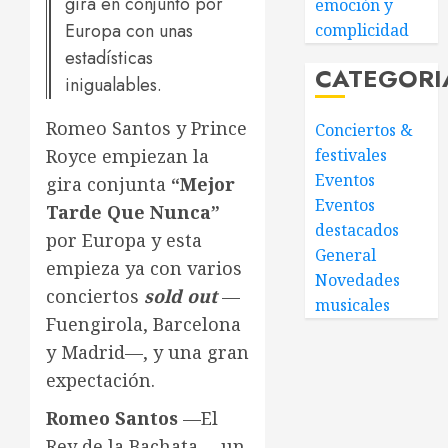
gira en conjunto por
emoción y
Europa con unas
complicidad
estadísticas
CATEGORI
inigualables.
Romeo Santos y Prince
Conciertos &
festivales
Royce empiezan la
Eventos
gira conjunta
“Mejor
Eventos
Tarde Que Nunca”
destacados
por Europa y esta
General
empieza ya con varios
Novedades
conciertos
sold out
—
musicales
Fuengirola, Barcelona
y Madrid—, y una gran
expectación.
Romeo Santos
—El
Rey de la Bachata— un