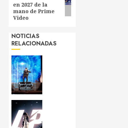
entrada:
en 2027 de la
mano de Prime
Video
NOTICIAS
RELACIONADAS
Chayanne
reivindica
que “la
edad no
existe”
en su
concierto
de
LP deja
Barcelona
huella
en
JULIO 24,
Barcelona
2026