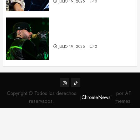
JULIO 19, 2026
0
Feid tiñe de verde el Palau Sant
Jordi con su ‘FALXO Tour’
JULIO 19, 2026
0
Instagram
TikTok
Copyright © Todos los derechos
por AF
|
ChromeNews
reservados.
themes.