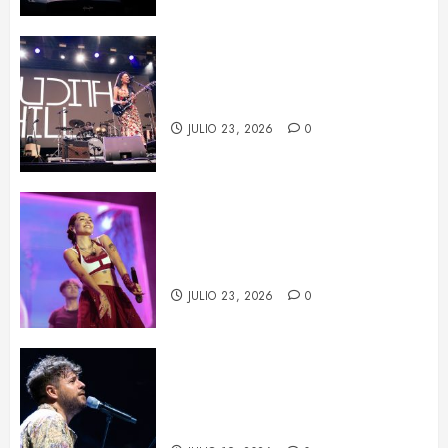
La fuerza de Judith Hill ilumina el
BARTS Festival
JULIO 23, 2026
0
María Becerra en el BARTS
Festival: un concierto repleto de
sorpresas
JULIO 23, 2026
0
Pablo López conquista Les Nits
de Barcelona con una noche de
emoción y complicidad