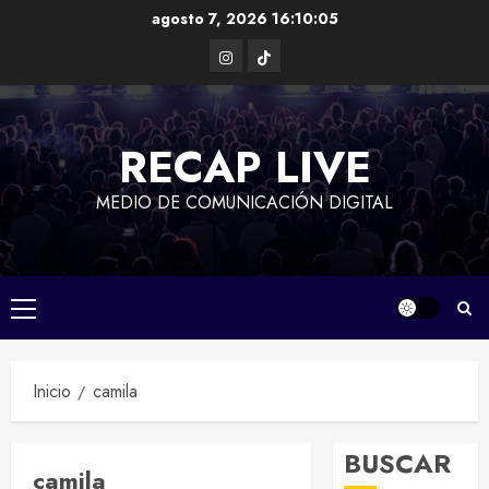
Saltar
agosto 7, 2026
16:10:05
al
Instagram
TikTok
contenido
RECAP LIVE
MEDIO DE COMUNICACIÓN DIGITAL
Menú
principal
Inicio
camila
BUSCAR
camila