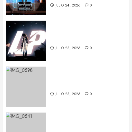
JULIO 24, 2026
0
LP deja huella en Barcelona con
su potencia escénica
JULIO 23, 2026
0
La fuerza de Judith Hill ilumina el
BARTS Festival
JULIO 23, 2026
0
María Becerra en el BARTS
Festival: un concierto repleto de