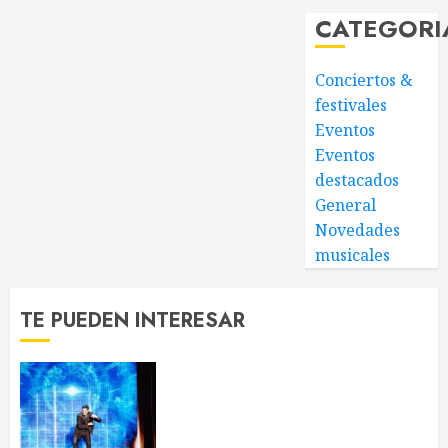
CATEGORI
Conciertos &
festivales
Eventos
Eventos
destacados
General
Novedades
musicales
TE PUEDEN INTERESAR
Chayanne reivindica que “la
edad no existe” en su concierto
de Barcelona