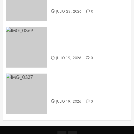
sorpresas
JULIO 23, 2026
0
Pablo López conquista Les Nits
de Barcelona con una noche de
emoción y complicidad
JULIO 19, 2026
0
Feid tiñe de verde el Palau Sant
Jordi con su ‘FALXO Tour’
JULIO 19, 2026
0