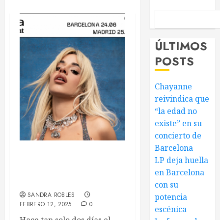
ÚLTIMOS
POSTS
Chayanne
reivindica que
“la edad no
existe” en su
concierto de
Barcelona
Camila Cabello regresa a
LP deja huella
España con el Alma
en Barcelona
Occident Festival
con su
SANDRA ROBLES
potencia
FEBRERO 12, 2025
0
escénica