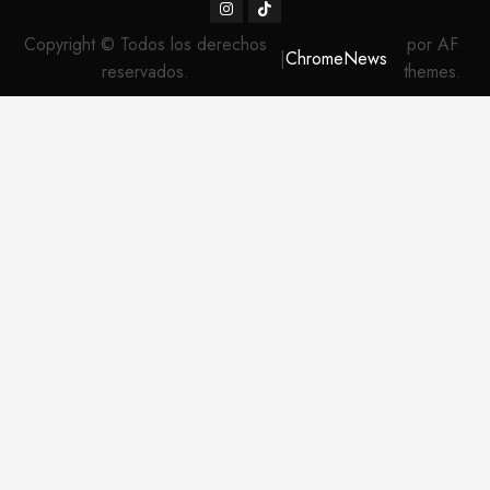
Instagram
TikTok
Copyright © Todos los derechos
por AF
|
ChromeNews
reservados.
themes.