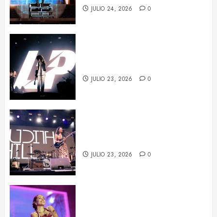
JULIO 24, 2026
0
LP deja huella en Barcelona con
su potencia escénica
JULIO 23, 2026
0
La fuerza de Judith Hill ilumina el
BARTS Festival
JULIO 23, 2026
0
María Becerra en el BARTS
Festival: un concierto repleto de