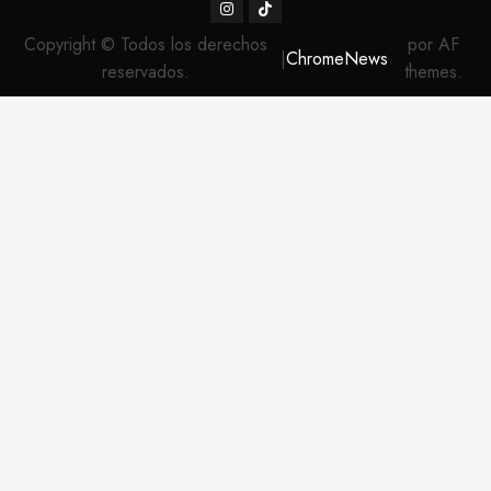
Instagram
TikTok
Copyright © Todos los derechos
por AF
|
ChromeNews
reservados.
themes.