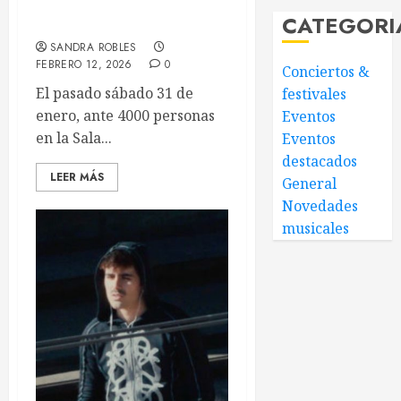
primera gira con un broche
CATEGORI
apoteósico
SANDRA ROBLES
FEBRERO 12, 2026
0
Conciertos &
El pasado sábado 31 de
festivales
enero, ante 4000 personas
Eventos
en la Sala...
Eventos
destacados
LEER MÁS
General
Novedades
musicales