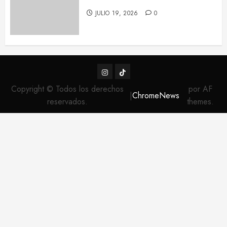
JULIO 19, 2026
0
Instagram
TikTok
Copyright © Todos los derechos
por AF
|
ChromeNews
reservados.
themes.