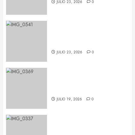
JULIO 23, 2026
0
María Becerra en el BARTS
Festival: un concierto repleto de
sorpresas
JULIO 23, 2026
0
Pablo López conquista Les Nits
de Barcelona con una noche de
emoción y complicidad
JULIO 19, 2026
0
Feid tiñe de verde el Palau Sant
Jordi con su ‘FALXO Tour’