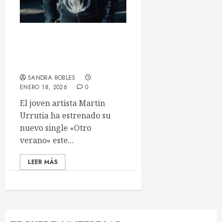
«Otro verano» de Martin: la
canción que convierte la
memoria en paisaje sonoro
SANDRA ROBLES
ENERO 18, 2026
0
El joven artista Martin
Urrutia ha estrenado su
nuevo single «Otro
verano» este...
LEER MÁS