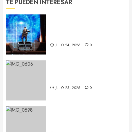
TE PUEDEN INTERESAR
Chayanne reivindica que “la
edad no existe” en su concierto
de Barcelona
JULIO 24, 2026
0
LP deja huella en Barcelona con
su potencia escénica
JULIO 23, 2026
0
La fuerza de Judith Hill ilumina el
BARTS Festival