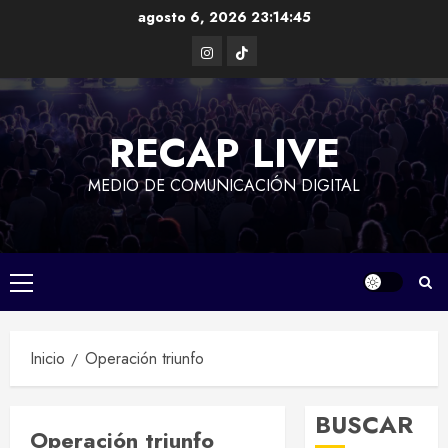
Saltar
agosto 6, 2026
23:14:45
al
Instagram
TikTok
contenido
RECAP LIVE
MEDIO DE COMUNICACIÓN DIGITAL
Menú
principal
Inicio
Operación triunfo
BUSCAR
Operación triunfo