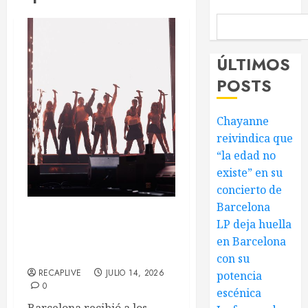
ÚLTIMOS
POSTS
Chayanne
reivindica que
“la edad no
existe” en su
concierto de
Barcelona
OT 2025 revive la magia
LP deja huella
de la Academia en
en Barcelona
Barcelona
con su
RECAPLIVE
JULIO 14, 2026
potencia
0
escénica