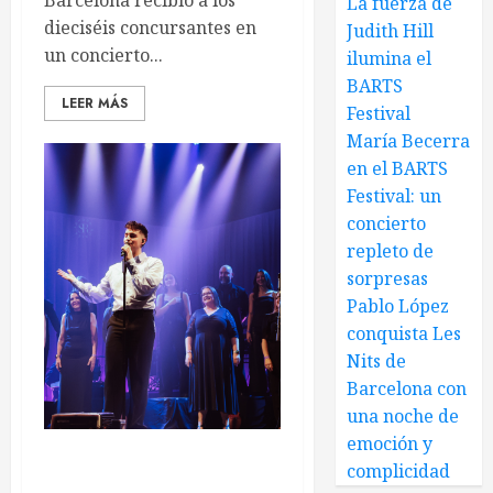
Barcelona recibió a los
La fuerza de
dieciséis concursantes en
Judith Hill
un concierto...
ilumina el
BARTS
LEER MÁS
Festival
María Becerra
en el BARTS
Festival: un
concierto
repleto de
sorpresas
Pablo López
conquista Les
Nits de
Barcelona con
una noche de
emoción y
complicidad
Juanjo Bona cierra su