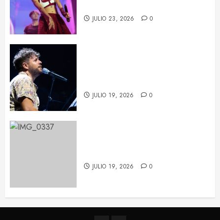
sorpresas
JULIO 23, 2026
0
Pablo López conquista Les Nits
de Barcelona con una noche de
emoción y complicidad
JULIO 19, 2026
0
Feid tiñe de verde el Palau Sant
Jordi con su ‘FALXO Tour’
JULIO 19, 2026
0