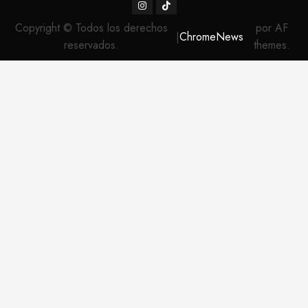
Instagram
TikTok
Copyright © Todos los derechos
por AF
|
ChromeNews
reservados.
themes.