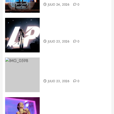
JULIO 24, 2026
0
LP deja huella en Barcelona con
su potencia escénica
JULIO 23, 2026
0
La fuerza de Judith Hill ilumina el
BARTS Festival
JULIO 23, 2026
0
María Becerra en el BARTS
Festival: un concierto repleto de