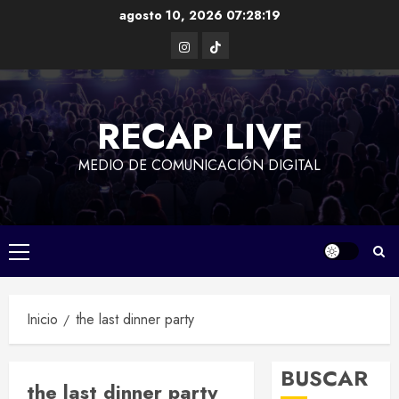
Saltar
agosto 10, 2026
07:28:19
al
Instagram
TikTok
contenido
RECAP LIVE
MEDIO DE COMUNICACIÓN DIGITAL
Menú
principal
Inicio
the last dinner party
BUSCAR
the last dinner party