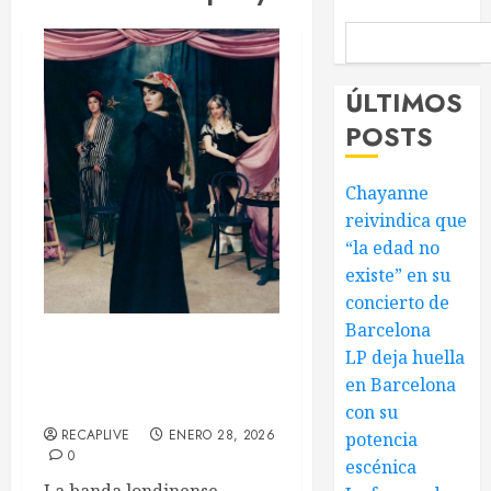
ÚLTIMOS
POSTS
Chayanne
reivindica que
“la edad no
existe” en su
concierto de
Barcelona
The Last Dinner Party:
LP deja huella
intensidad británica en
en Barcelona
Razzmatazz
con su
RECAPLIVE
ENERO 28, 2026
potencia
0
escénica