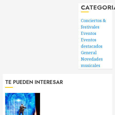
CATEGORI
Conciertos &
festivales
Eventos
Eventos
destacados
General
Novedades
musicales
TE PUEDEN INTERESAR
Chayanne reivindica que “la
edad no existe” en su concierto
de Barcelona