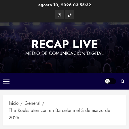
Saltar
agosto 10, 2026
03:55:33
al
Instagram
TikTok
contenido
RECAP LIVE
MEDIO DE COMUNICACIÓN DIGITAL
Menú
principal
Inicio
General
The Kooks aterrizan en Barcelona el 3 de marzo de
2026