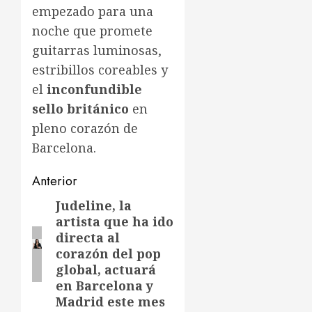
empezado para una
noche que promete
guitarras luminosas,
estribillos coreables y
el
inconfundible
sello británico
en
pleno corazón de
Barcelona.
Navegación
Anterior
de
Judeline, la
Entrada
artista que ha ido
anterior:
entradas
directa al
corazón del pop
global, actuará
en Barcelona y
Madrid este mes