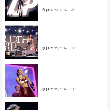
su potencia escénica
JULIO 23, 2026
0
La fuerza de Judith Hill ilumina el
BARTS Festival
JULIO 23, 2026
0
María Becerra en el BARTS
Festival: un concierto repleto de
sorpresas
JULIO 23, 2026
0