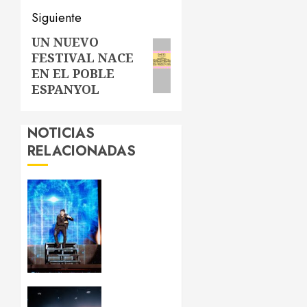
Siguiente
UN NUEVO
Siguiente
FESTIVAL NACE
entrada:
EN EL POBLE
ESPANYOL
NOTICIAS
RELACIONADAS
Chayanne
reivindica
que “la
edad no
existe”
en su
concierto
de
LP deja