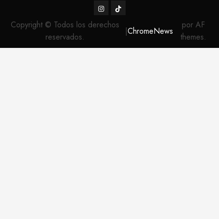
Instagram
TikTok
Copyright © Todos los derechos
por AF
|
ChromeNews
reservados.
themes.