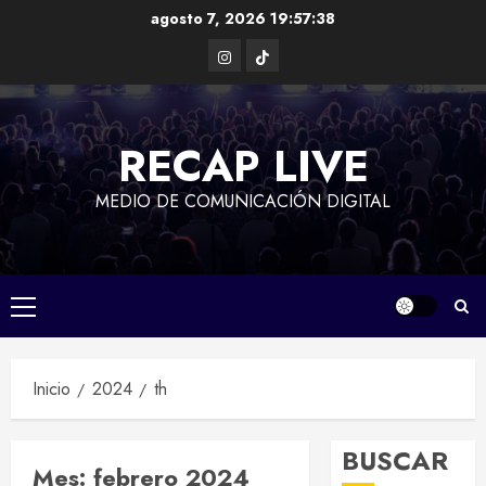
Saltar
agosto 7, 2026
19:57:39
al
Instagram
TikTok
contenido
RECAP LIVE
MEDIO DE COMUNICACIÓN DIGITAL
Menú
principal
Inicio
2024
th
BUSCAR
Mes:
febrero 2024