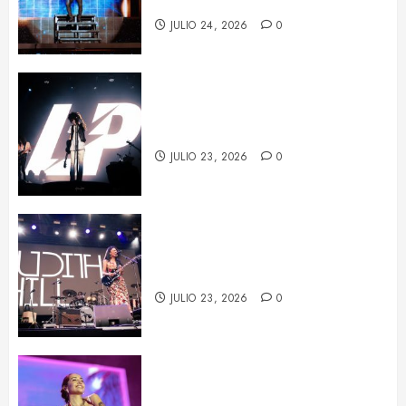
de Barcelona
JULIO 24, 2026
0
LP deja huella en Barcelona con
su potencia escénica
JULIO 23, 2026
0
La fuerza de Judith Hill ilumina el
BARTS Festival
JULIO 23, 2026
0
María Becerra en el BARTS
Festival: un concierto repleto de