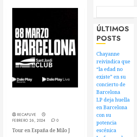
ÚLTIMOS
POSTS
Chayanne
reivindica que
“la edad no
existe” en su
concierto de
Barcelona
Milo J vuelve a España este
LP deja huella
marzo con «111»
en Barcelona
con su
RECAPLIVE
FEBRERO 26, 2024
0
potencia
Tour en España de Milo J
escénica