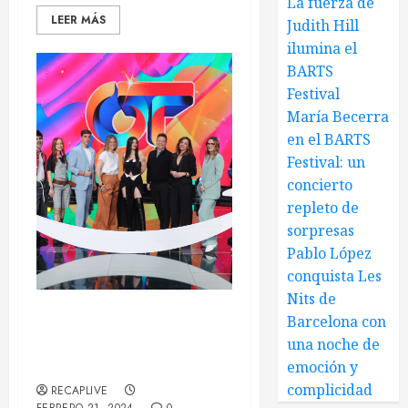
La fuerza de
LEER MÁS
Judith Hill
ilumina el
BARTS
Festival
María Becerra
en el BARTS
Festival: un
concierto
repleto de
sorpresas
Pablo López
conquista Les
Nits de
Barcelona con
Operación Triunfo volverá
una noche de
de la mano de Prime Video
gracias al éxito de OT2023
emoción y
complicidad
RECAPLIVE