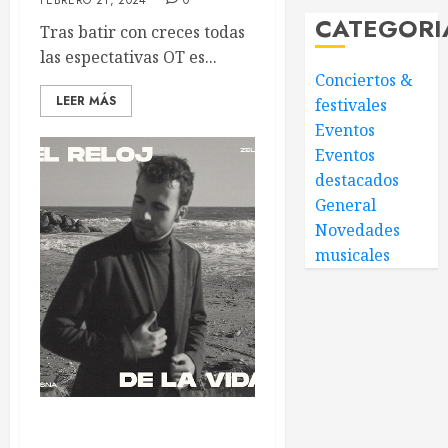
FEBRERO 21, 2024
0
CATEGORI
Tras batir con creces todas
las espectativas OT es...
Conciertos &
LEER MÁS
festivales
Eventos
Eventos
destacados
General
Novedades
musicales
Resurgiendo entre las