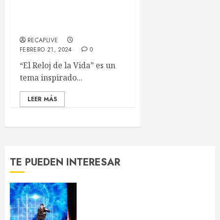
cenizas, Zelmo Fiesna
publica su single «El reloj
de la vida»
RECAPLIVE
FEBRERO 21, 2024
0
“El Reloj de la Vida” es un
tema inspirado...
LEER MÁS
TE PUEDEN INTERESAR
Chayanne reivindica que “la
edad no existe” en su concierto