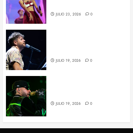
sorpresas
JULIO 23, 2026
0
Pablo López conquista Les Nits
de Barcelona con una noche de
emoción y complicidad
JULIO 19, 2026
0
Feid tiñe de verde el Palau Sant
Jordi con su ‘FALXO Tour’
JULIO 19, 2026
0