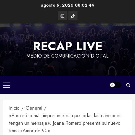
Saltar
agosto 9, 2026
08:02:45
al
Instagram
TikTok
contenido
RECAP LIVE
MEDIO DE COMUNICACIÓN DIGITAL
Menú
principal
Inicio
General
«Para mí lo más importante es que todas las canciones
tengan un mensaje». Joana Romero presenta su nuevo
tema «Amor de 90»