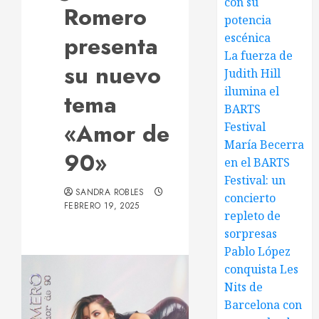
con su
Romero
potencia
presenta
escénica
La fuerza de
su nuevo
Judith Hill
ilumina el
tema
BARTS
«Amor de
Festival
María Becerra
90»
en el BARTS
Festival: un
SANDRA ROBLES
concierto
FEBRERO 19, 2025
repleto de
sorpresas
Pablo López
conquista Les
Nits de
Barcelona con