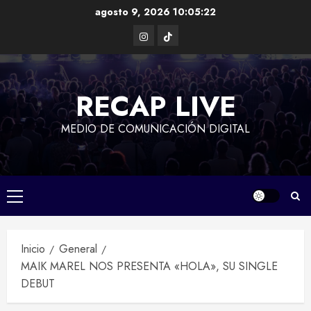
Saltar
agosto 9, 2026
10:05:23
al
Instagram
TikTok
contenido
RECAP LIVE
MEDIO DE COMUNICACIÓN DIGITAL
Menú
principal
Inicio
General
MAIK MAREL NOS PRESENTA «HOLA», SU SINGLE
DEBUT