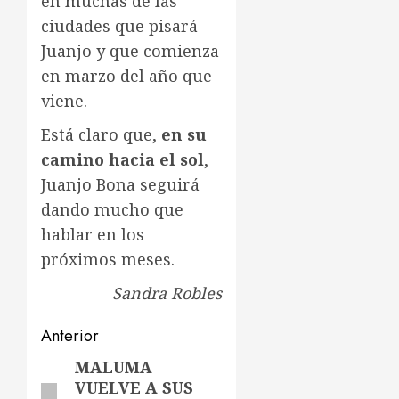
en muchas de las
ciudades que pisará
Juanjo y que comienza
en marzo del año que
viene.
Está claro que,
en su
camino hacia el sol
,
Juanjo Bona seguirá
dando mucho que
hablar en los
próximos meses.
Sandra Robles
Navegación
Anterior
de
MALUMA
Entrada
VUELVE A SUS
anterior: