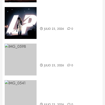
LP deja huella en Barcelona con
su potencia escénica
JULIO 23, 2026
0
La fuerza de Judith Hill ilumina el
BARTS Festival
JULIO 23, 2026
0
María Becerra en el BARTS
Festival: un concierto repleto de
sorpresas
JULIO 23, 2026
0