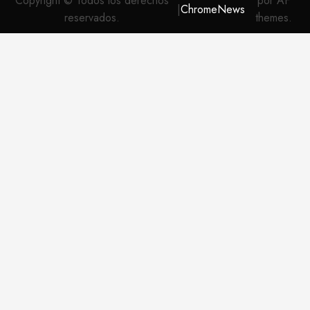
Copyright © Todos los derechos
por AF
|
ChromeNews
reservados.
themes.