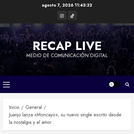
Saltar
agosto 7, 2026
11:45:32
al
Instagram
TikTok
contenido
RECAP LIVE
MEDIO DE COMUNICACIÓN DIGITAL
Menú
principal
Inicio
General
Juanjo lanza «Moncayo», su nuevo single escrito desde
la nostalgia y el amor