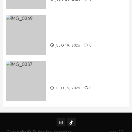
Pablo López conquista Les Nits
de Barcelona con una noche de
emoción y complicidad
JULIO 19, 2026
0
Feid tiñe de verde el Palau Sant
Jordi con su ‘FALXO Tour’
JULIO 19, 2026
0
Instagram
TikTok