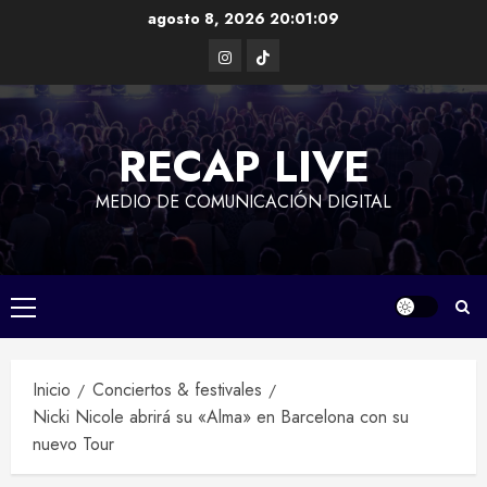
Saltar
agosto 8, 2026
20:01:10
al
Instagram
TikTok
contenido
RECAP LIVE
MEDIO DE COMUNICACIÓN DIGITAL
Menú
principal
Inicio
Conciertos & festivales
Nicki Nicole abrirá su «Alma» en Barcelona con su
nuevo Tour