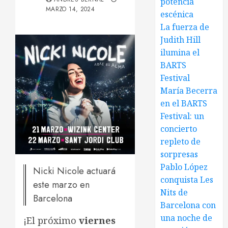
potencia
MARZO 14, 2024
escénica
La fuerza de
Judith Hill
ilumina el
BARTS
Festival
María Becerra
en el BARTS
Festival: un
concierto
repleto de
sorpresas
Pablo López
Nicki Nicole actuará
conquista Les
este marzo en
Nits de
Barcelona
Barcelona con
una noche de
¡El próximo
viernes