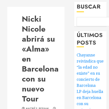
BUSCAR
Nicki
Nicole
ÚLTIMOS
abrirá su
POSTS
«Alma»
Chayanne
en
reivindica que
Barcelona
“la edad no
existe” en su
con su
concierto de
Barcelona
nuevo
LP deja huella
Tour
en Barcelona
con su
ANDRÉS BERNAL