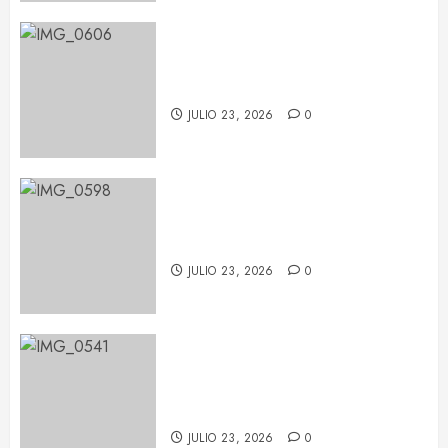
LP deja huella en Barcelona con
su potencia escénica
JULIO 23, 2026
0
La fuerza de Judith Hill ilumina el
BARTS Festival
JULIO 23, 2026
0
María Becerra en el BARTS
Festival: un concierto repleto de
sorpresas
JULIO 23, 2026
0