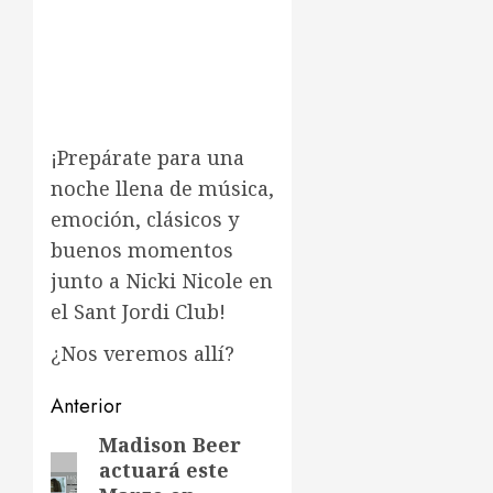
¡Prepárate para una
noche llena de música,
emoción, clásicos y
buenos momentos
junto a Nicki Nicole en
el Sant Jordi Club!
¿Nos veremos allí?
Navegación
Anterior
de
Madison Beer
Entrada
actuará este
anterior: