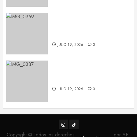
Pablo López conquista Les Nits
de Barcelona con una noche de
emoción y complicidad
JULIO 19, 2026
0
Feid tiñe de verde el Palau Sant
Jordi con su ‘FALXO Tour’
JULIO 19, 2026
0
Instagram
TikTok
Copyright © Todos los derechos
por AF