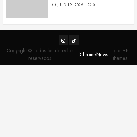
JULIO 19, 2026
0
Instagram
TikTok
Copyright © Todos los derechos
por AF
|
ChromeNews
reservados.
themes.