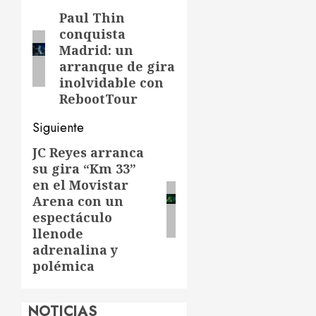
de
Paul Thin
Entrada
conquista
anterior:
entradas
Madrid: un
arranque de gira
inolvidable con
RebootTour
Siguiente
JC Reyes arranca
Siguiente
su gira “Km 33”
entrada:
en el Movistar
Arena con un
espectáculo
llenode
adrenalina y
polémica
NOTICIAS