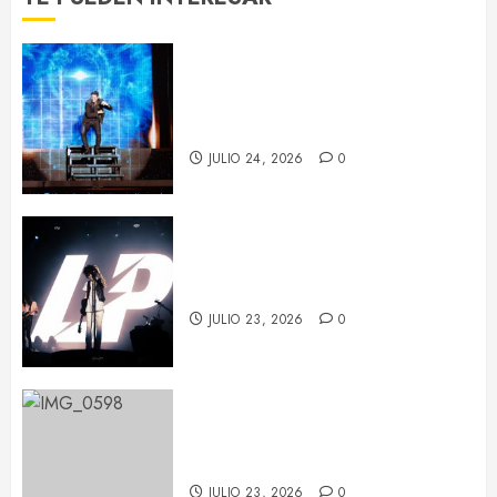
Chayanne reivindica que “la
edad no existe” en su concierto
de Barcelona
JULIO 24, 2026
0
LP deja huella en Barcelona con
su potencia escénica
JULIO 23, 2026
0
La fuerza de Judith Hill ilumina el
BARTS Festival
JULIO 23, 2026
0