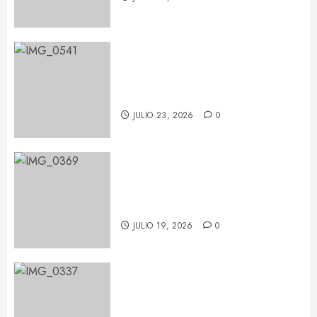
María Becerra en el BARTS
Festival: un concierto repleto de
sorpresas
JULIO 23, 2026
0
Pablo López conquista Les Nits
de Barcelona con una noche de
emoción y complicidad
JULIO 19, 2026
0
Feid tiñe de verde el Palau Sant
Jordi con su ‘FALXO Tour’