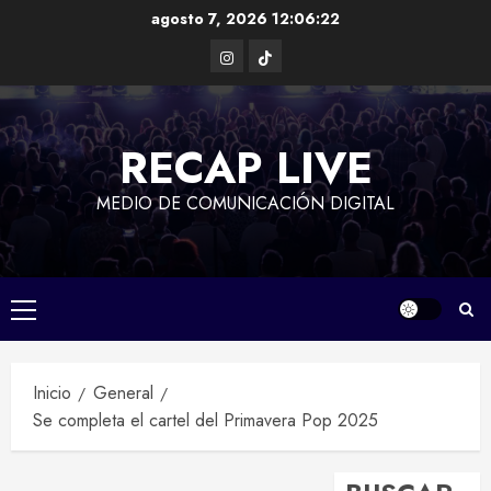
Saltar
agosto 7, 2026
12:06:23
al
Instagram
TikTok
contenido
RECAP LIVE
MEDIO DE COMUNICACIÓN DIGITAL
Menú
principal
Inicio
General
Se completa el cartel del Primavera Pop 2025