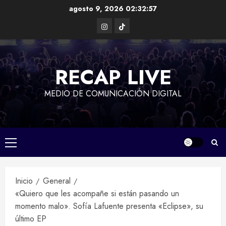
Saltar
agosto 9, 2026
02:32:58
al
Instagram
TikTok
contenido
RECAP LIVE
MEDIO DE COMUNICACIÓN DIGITAL
Menú
principal
Inicio
General
«Quiero que les acompañe si están pasando un
momento malo». Sofía Lafuente presenta «Eclipse», su
último EP