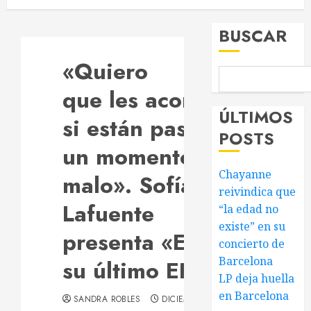
BUSCAR
«Quiero
que les acompañe
ÚLTIMOS
si están pasando
POSTS
un momento
Chayanne
malo». Sofía
reivindica que
Lafuente
“la edad no
existe” en su
presenta «Eclipse»,
concierto de
Barcelona
su último EP
LP deja huella
en Barcelona
SANDRA ROBLES
DICIEMBRE 22, 2024