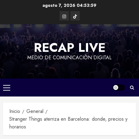
Saltar
agosto 7, 2026
04:53:59
al
Instagram
TikTok
contenido
RECAP LIVE
MEDIO DE COMUNICACIÓN DIGITAL
Menú
principal
Inicio
General
Stranger Things aterriza en Barcelona: donde, precios y
horarios