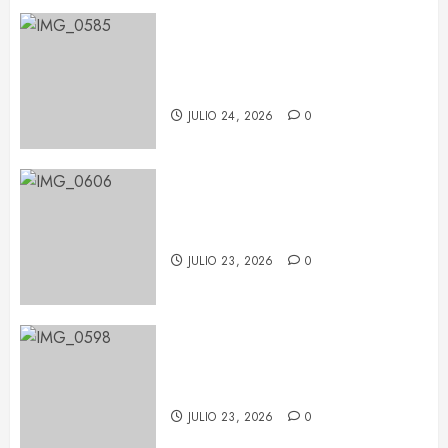
Chayanne reivindica que “la
edad no existe” en su concierto
de Barcelona
JULIO 24, 2026
0
LP deja huella en Barcelona con
su potencia escénica
JULIO 23, 2026
0
La fuerza de Judith Hill ilumina el
BARTS Festival
JULIO 23, 2026
0