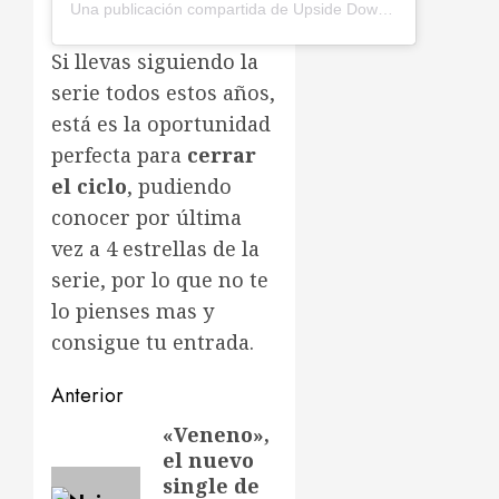
Una publicación compartida de Upside Down Spain | Stranger Things 5 (@upsidedownspain)
Si llevas siguiendo la
serie todos estos años,
está es la oportunidad
perfecta para
cerrar
el ciclo
, pudiendo
conocer por última
vez a 4 estrellas de la
serie, por lo que no te
lo pienses mas y
consigue tu entrada.
Navegación
Anterior
de
«Veneno»,
Entrada
el nuevo
anterior:
entradas
single de