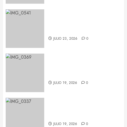
María Becerra en el BARTS
Festival: un concierto repleto de
sorpresas
JULIO 23, 2026
0
Pablo López conquista Les Nits
de Barcelona con una noche de
emoción y complicidad
JULIO 19, 2026
0
Feid tiñe de verde el Palau Sant
Jordi con su ‘FALXO Tour’
JULIO 19, 2026
0