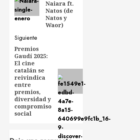
Naiara ft.
Natos (de
Natos y
Waor)
Siguiente
Premios
Siguiente
Gaudí 2025:
entrada:
El cine
catalán se
reivindica
entre
premios,
diversidad y
compromiso
social