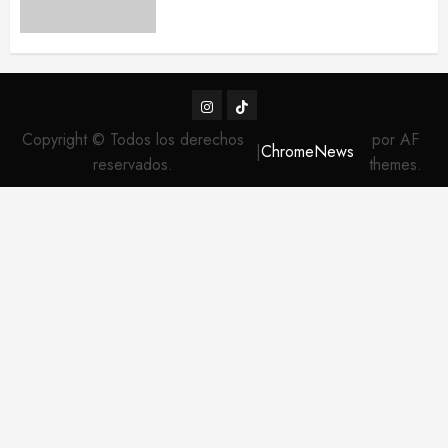
Instagram
TikTok
Copyright © Todos los derechos
por AF
|
ChromeNews
reservados.
themes.