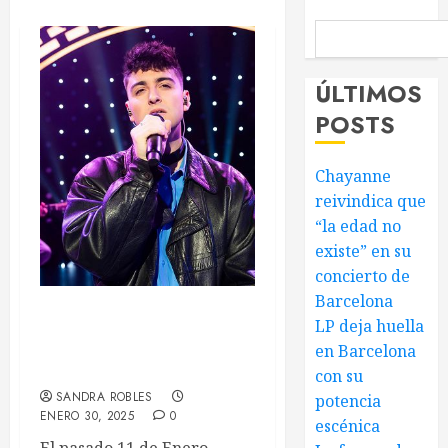
ÚLTIMOS
POSTS
Chayanne
reivindica que
“la edad no
existe” en su
concierto de
Barcelona
Juanjo Bona estrena
LP deja huella
«Golondrinas», el tercer
en Barcelona
adelanto de su álbum debut
con su
SANDRA ROBLES
potencia
ENERO 30, 2025
0
escénica