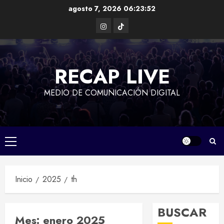
Saltar
agosto 7, 2026
06:23:53
al
Instagram
TikTok
contenido
RECAP LIVE
MEDIO DE COMUNICACIÓN DIGITAL
Menú
principal
Inicio
2025
th
BUSCAR
Mes:
enero 2025