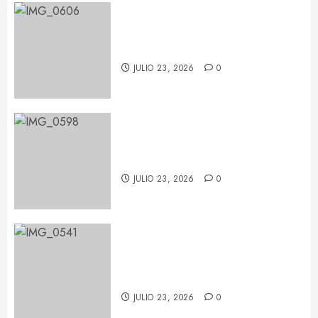
LP deja huella en Barcelona con
su potencia escénica
JULIO 23, 2026
0
La fuerza de Judith Hill ilumina el
BARTS Festival
JULIO 23, 2026
0
María Becerra en el BARTS
Festival: un concierto repleto de
sorpresas
JULIO 23, 2026
0