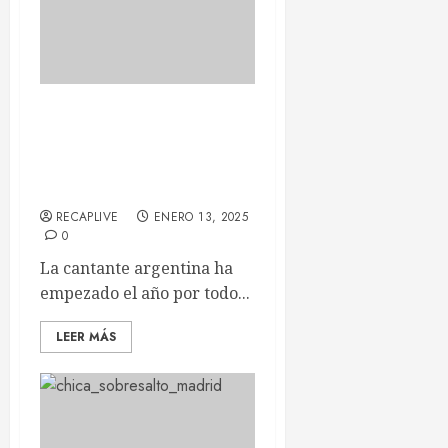
Maria Becerra pone el
broche de oro con el
#Tour24 en su primer Sant
Jordi Club
RECAPLIVE
ENERO 13, 2025
0
La cantante argentina ha
empezado el año por todo...
LEER MÁS