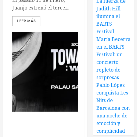
El pasado 11 de Enero,
La fuerza de
Juanjo estrenó el tercer...
Judith Hill
ilumina el
LEER MÁS
BARTS
Festival
María Becerra
en el BARTS
Festival: un
concierto
repleto de
sorpresas
Pablo López
conquista Les
Nits de
Barcelona con
una noche de
emoción y
ATEEZ vuelve a España:
todo lo que debes saber
complicidad