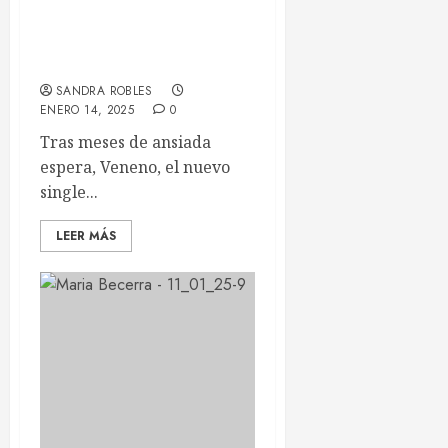
«Veneno», el nuevo single
de Naiara ft. Natos (de
Natos y Waor)
SANDRA ROBLES
ENERO 14, 2025
0
Tras meses de ansiada
espera, Veneno, el nuevo
single...
LEER MÁS