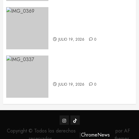
Pablo López conquista Les Nits
de Barcelona con una noche de
emoción y complicidad
JULIO 19, 2026
0
Feid tiñe de verde el Palau Sant
Jordi con su ‘FALXO Tour’
JULIO 19, 2026
0
Instagram
TikTok
Copyright © Todos los derechos
por AF
|
ChromeNews
reservados.
themes.