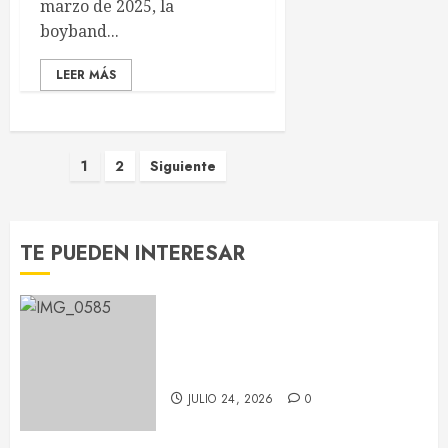
marzo de 2025, la
boyband...
LEER MÁS
Paginación
1
2
Siguiente
de
entradas
TE PUEDEN INTERESAR
Chayanne reivindica que “la
edad no existe” en su concierto
de Barcelona
JULIO 24, 2026
0